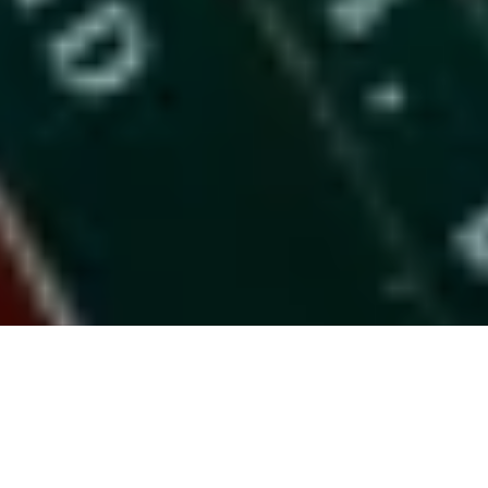
Photos: Nicolas Specht
Présentation de Green Spot et de ses
deux Whiskys Irlandais au profil