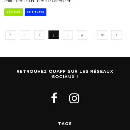
entier dédié à H.Theoria ! Lancée en
...
ARTICLES
SPIRITUEUX
1
2
3
4
5
…
12
RETROUVEZ QUAFF SUR LES RÉSEAUX
SOCIAUX !
TAGS