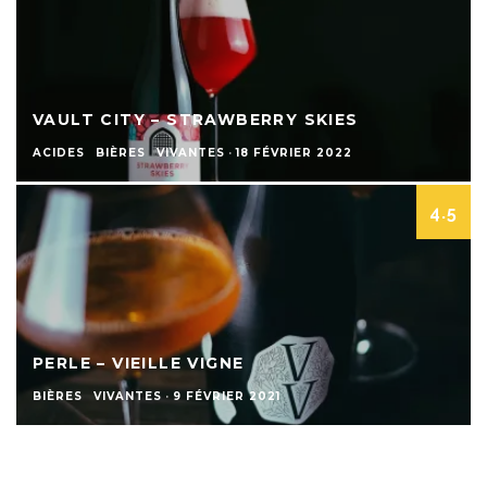
VAULT CITY – STRAWBERRY SKIES
ACIDES
BIÈRES
VIVANTES
·
18 FÉVRIER 2022
4.5
PERLE – VIEILLE VIGNE
BIÈRES
VIVANTES
·
9 FÉVRIER 2021