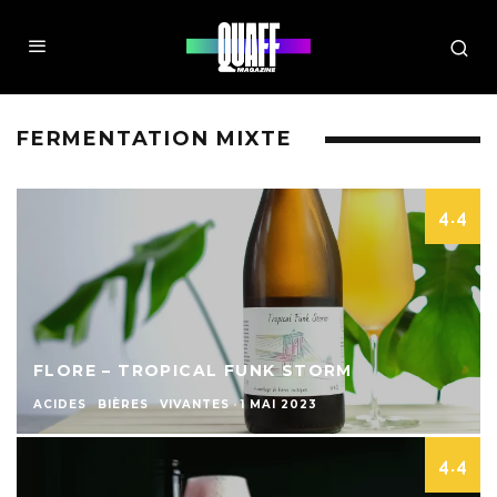
FERMENTATION MIXTE
4.4
FLORE – TROPICAL FUNK STORM
ACIDES
BIÈRES
VIVANTES
·
1 MAI 2023
4.4