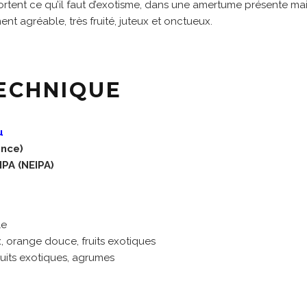
rtent ce qu’il faut d’exotisme, dans une amertume présente mais
ent agréable, très fruité, juteux et onctueux.
TECHNIQUE
u
ance)
PA (NEIPA)
le
eux, orange douce, fruits exotiques
ruits exotiques, agrumes