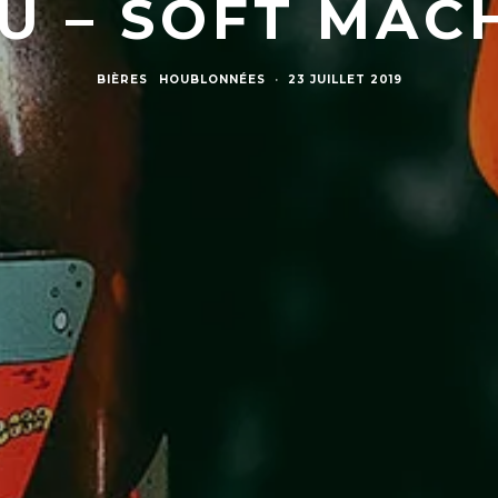
U – SOFT MAC
BIÈRES
HOUBLONNÉES
·
23 JUILLET 2019