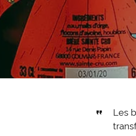
Les b
trans