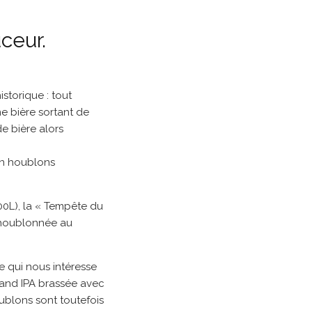
ceur.
storique : tout
ne bière sortant de
de bière alors
 en houblons
600L), la « Tempête du
, houblonnée au
e qui nous intéresse
land IPA brassée avec
ublons sont toutefois