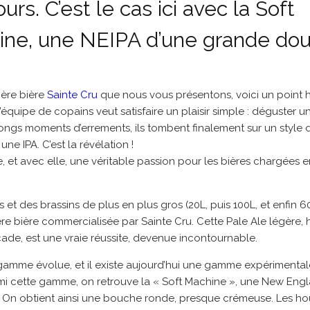
urs. C’est le cas ici avec la Soft
ne, une NEIPA d’une grande dou
ière bière
Sainte Cru
que nous vous présentons, voici un point hi
quipe de copains veut satisfaire un plaisir simple : déguster u
 longs moments d’errements, ils tombent finalement sur un style 
ne IPA. C’est la révélation !
e, et avec elle, une véritable passion pour les bières chargées
s et des brassins de plus en plus gros (20L, puis 100L, et enfin 
ère bière commercialisée par Sainte Cru. Cette Pale Ale légère
de, est une vraie réussite, devenue incontournable.
 gamme évolue, et il existe aujourd’hui une gamme expérimental
rmi cette gamme, on retrouve la « Soft Machine », une New Eng
. On obtient ainsi une bouche ronde, presque crémeuse. Les ho