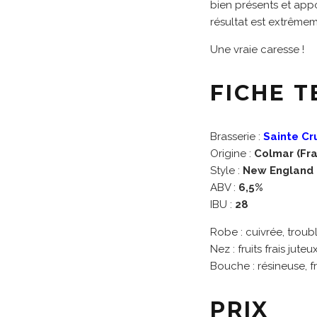
bien présents et appo
résultat est extrêmem
Une vraie caresse !
FICHE 
Brasserie :
Sainte Cr
Origine :
Colmar (Fr
Style :
New England I
ABV :
6,5%
IBU :
28
Robe : cuivrée, troub
Nez : fruits frais jut
Bouche : résineuse, f
PRIX