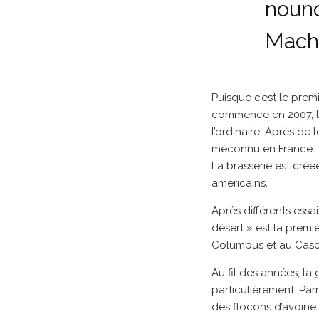
nouno
Machi
Puisque c’est le prem
commence en 2007, l’é
l’ordinaire. Après de
méconnu en France : u
La brasserie est créé
américains.
Après différents essai
désert » est la premi
Columbus et au Casca
Au fil des années, la
particulièrement. Pa
des flocons d’avoine