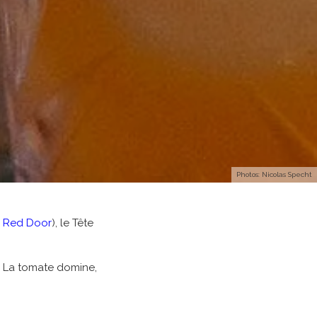
Photos: Nicolas Specht
le Red Door
), le Tête
. La tomate domine,