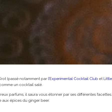
Krot (passé notamment par
l’Experimental Cocktail Club
et
Litt
comme un cocktail salé.
eux parfums, il saura vous étonner par ses différentes facettes
e aux épices du ginger beer.