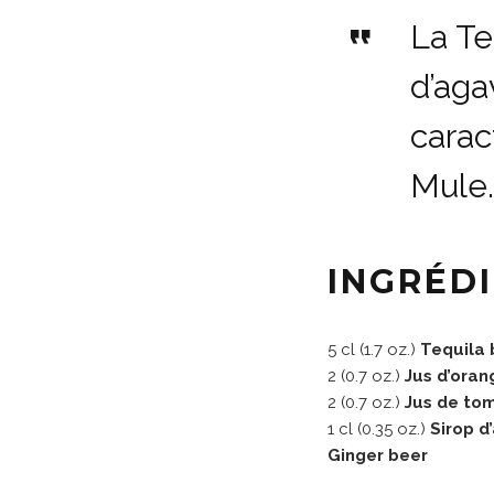
La Te
d’aga
carac
Mule.
INGRÉD
5 cl (1.7 oz.)
Tequila 
2 (0.7 oz.)
Jus d’oran
2 (0.7 oz.)
Jus de to
1 cl (0.35 oz.)
Sirop d
Ginger beer