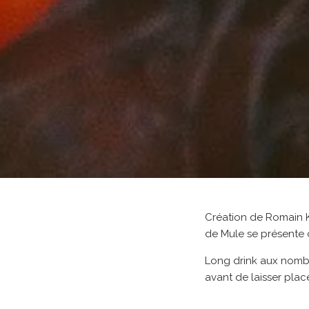
Création de Romain 
de Mule se présente 
Long drink aux nombr
avant de laisser plac