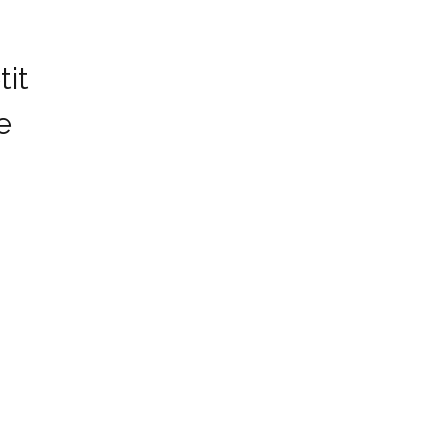
tit
e