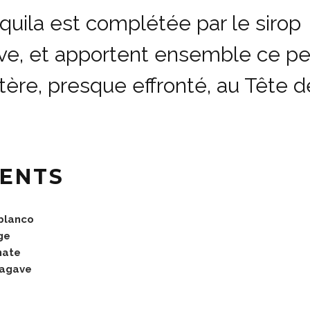
quila est complétée par le sirop
ve, et apportent ensemble ce pe
tère, presque effronté, au Tête d
IENTS
blanco
ge
mate
’agave