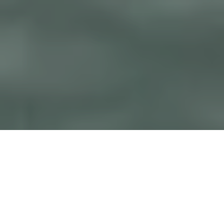
Images : Quaff Studio / Nicolas Specht
C’est déjà reparti pour les préparatifs
de Noël !