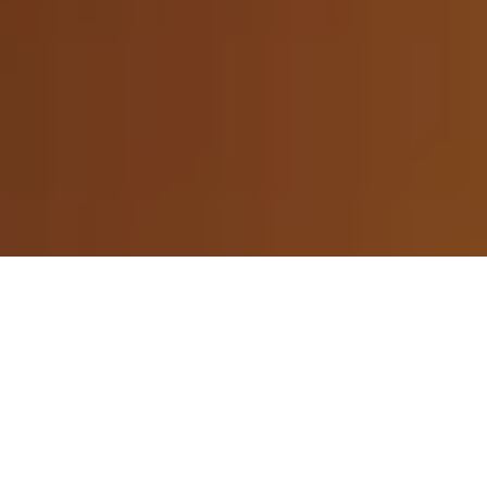
Photos: Nicolas Specht
Aujourd’hui est une journée importante
pour Quaff : c’est la toute première
Verdant
présentée sur le site !