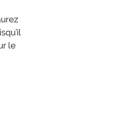
aurez
squ’il
r le