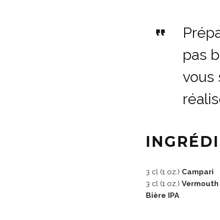
Prépa
pas b
vous 
réalis
INGRÉD
3 cl (1 oz.)
Campari
3 cl (1 oz.)
Vermouth
Bière IPA