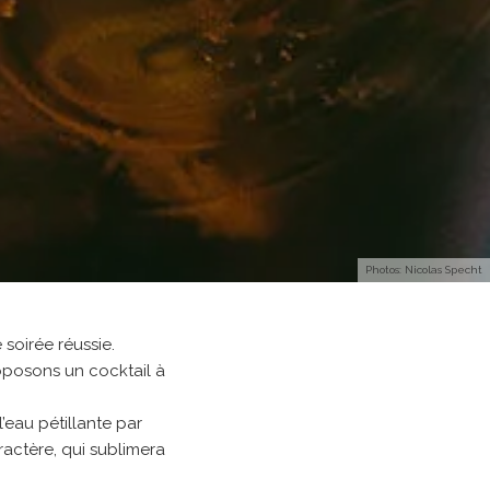
Photos: Nicolas Specht
 soirée réussie.
oposons un cocktail à
’eau pétillante par
ractère, qui sublimera