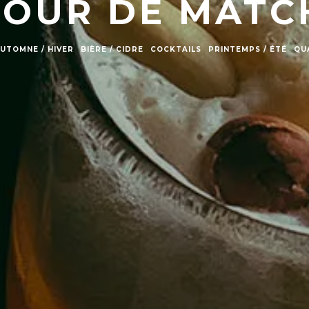
JOUR DE MATC
UTOMNE / HIVER
BIÈRE / CIDRE
COCKTAILS
PRINTEMPS / ÉTÉ
QU