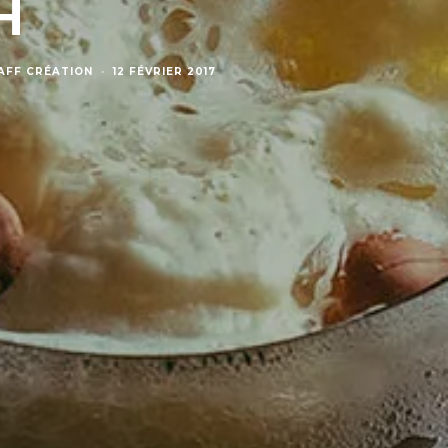
H
AFF CRÉATION
·
12 FÉVRIER 2017