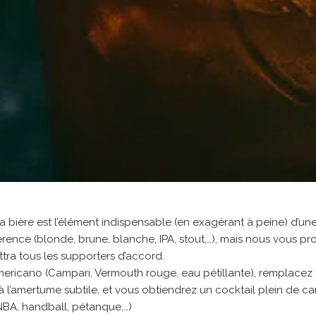
la bière est l’élément indispensable (en exagérant à peine) d’une
rence (blonde, brune, blanche, IPA, stout,…), mais nous vous pr
tra tous les supporters d’accord.
ericano (Campari, Vermouth rouge, eau pétillante), remplacez l
, à l’amertume subtile, et vous obtiendrez un cocktail plein de ca
 NBA, handball, pétanque,…)