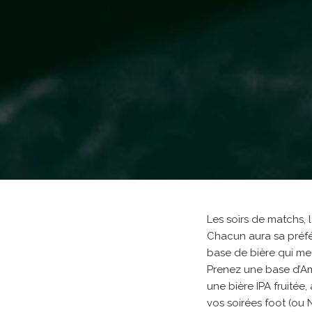
Les soirs de matchs, 
Chacun aura sa préfé
base de bière qui met
Prenez une base d’Am
une bière IPA fruitée
vos soirées foot (ou