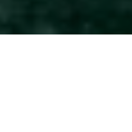
Photos: Nicolas Specht
Découverte par hasard dans un
supermarché allemand, la très
chouette étiquette de cette Insel
Braurei nous a fait franchir le pas.
Derrière cette belle baleine se cache une Baltic Gose, gage
d’une bonne dose d’odeurs marines.
Le nez est surprenant et très prometteur, entre eau de mer,