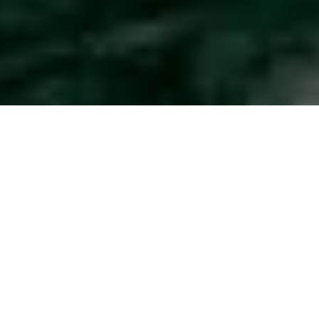
Photos: Nicolas Specht
Créée en 2017 dans l’Yonne, la
Brasserie Popihn
a été
immédiatement adoptée par tous les
beer geeks de l’hexagone.
C’est avec grand plaisir que nous dégustons pour la première
fois une de leurs références.