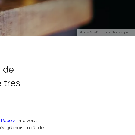
Photos: Quaff Studio / Nicolas Specht
 de
 très
 Peesch
, me voilà
vée 36 mois en fût de