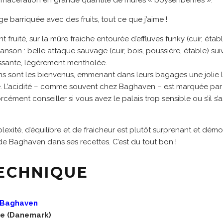
 macération en grande quantité de mûres « boysenberries ».
e barriquée avec des fruits, tout ce que j’aime !
 fruité, sur la mûre fraiche entourée d’effluves funky (cuir, établ
on : belle attaque sauvage (cuir, bois, poussière, étable) sui
issante, légèrement mentholée.
ns sont les bienvenus, emmenant dans leurs bagages une joli
e. L’acidité – comme souvent chez Baghaven – est marquée pa
rcément conseiller si vous avez le palais trop sensible ou s’il s’
xité, d’équilibre et de fraicheur est plutôt surprenant et dém
e de Baghaven dans ses recettes. C’est du tout bon !
TECHNIQUE
 Baghaven
e (Danemark)