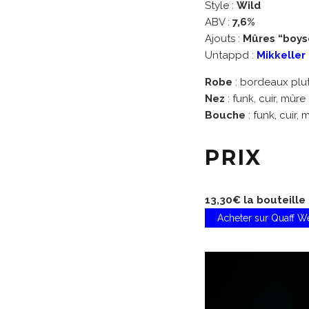
Style :
Wild
ABV :
7,6%
Ajouts :
Mûres “boys
Untappd :
Mikkeller
Robe
: bordeaux plu
Nez
: funk, cuir, mûre
Bouche
: funk, cuir, 
PRIX
13,30€ la bouteille 
Acheter sur Quaff 