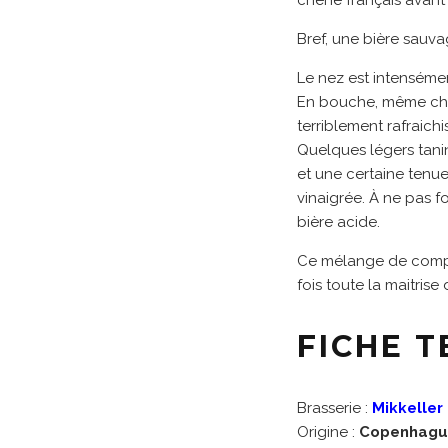
chêne français avant
Bref, une bière sauvag
Le nez est intensément
En bouche, même chans
terriblement rafraich
Quelques légers tani
et une certaine tenu
vinaigrée. À ne pas fo
bière acide.
Ce mélange de comple
fois toute la maitris
FICHE 
Brasserie :
Mikkeller
Origine :
Copenhagu