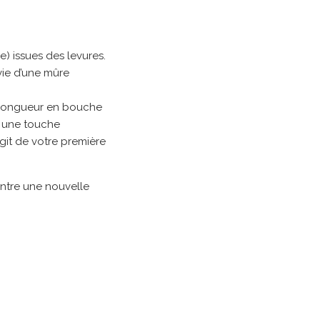
e) issues des levures.
vie d’une mûre
e longueur en bouche
r une touche
agit de votre première
ontre une nouvelle