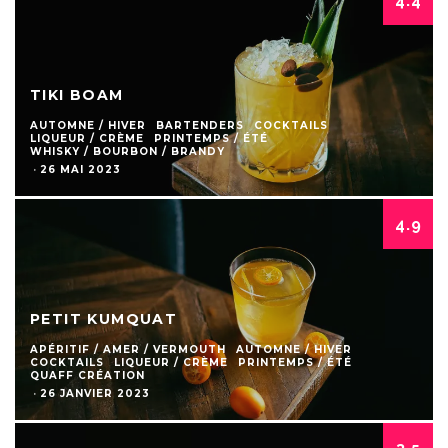
4.4
TIKI BOAM
AUTOMNE / HIVER
BARTENDERS
COCKTAILS
LIQUEUR / CRÈME
PRINTEMPS / ÉTÉ
WHISKY / BOURBON / BRANDY
·
26 MAI 2023
4.9
PETIT KUMQUAT
APÉRITIF / AMER / VERMOUTH
AUTOMNE / HIVER
COCKTAILS
LIQUEUR / CRÈME
PRINTEMPS / ÉTÉ
QUAFF CRÉATION
·
26 JANVIER 2023