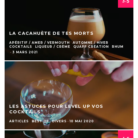
3.5
LA CACAHUÈTE DE TES MORTS
APÉRITIF / AMER / VERMOUTH
AUTOMNE / HIVER
COCKTAILS
LIQUEUR / CRÈME
QUAFF CRÉATION
RHUM
·
3 MARS 2021
LES ASTUCES POUR LEVEL UP VOS
COCKTAILS
ARTICLES
BEST OF
DIVERS
·
10 MAI 2020