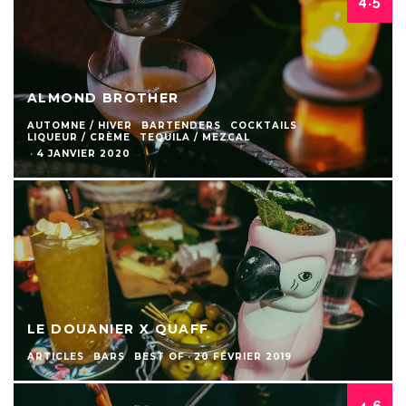
4.5
ALMOND BROTHER
AUTOMNE / HIVER
BARTENDERS
COCKTAILS
LIQUEUR / CRÈME
TEQUILA / MEZCAL
·
4 JANVIER 2020
LE DOUANIER X QUAFF
ARTICLES
BARS
BEST OF
·
20 FÉVRIER 2019