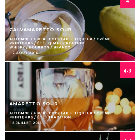
4
CALVAMARETTO SOUR
AUTOMNE / HIVER
COCKTAILS
LIQUEUR / CRÈME
PRINTEMPS / ÉTÉ
QUAFF CRÉATION
WHISKY / BOURBON / BRANDY
·
2 AOÛT 2016
4.3
AMARETTO SOUR
AUTOMNE / HIVER
COCKTAILS
LIQUEUR / CRÈME
PRINTEMPS / ÉTÉ
TRADITION
·
5 JUILLET 2016